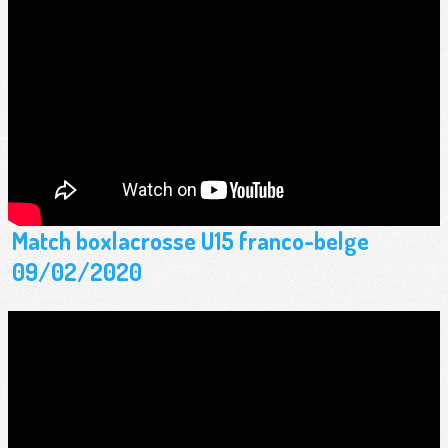
Match boxlacrosse U15 franco-belge
09/02/2020