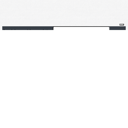
Je m'abonne à la newsletter
OK
Plan du site
Licences
Mentions légales
CGUV
Paramétrer vos cookies
Se connecter
Propulsé par AssoConnect, le logiciel des associations Sportives
Vos choix en matière de confidentialité
Notification lors de la collecte