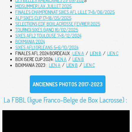
LES BELLES AMERICAINES 21/09/202
5
MIDSUMMER LAX JUILLET 2025
FINALES CHAMPIONNAT SIXES AFL LILLE 7+8/06/2025
ALP SIXES CUP 17+18/05/2025
SELECTIONS EDF BOXLACROSSE FEVRIER 2025
TOURNOI SIXES GAND 16/02/2025
SIXES AFL2 TOULOUSE 7+8/12/2024
BOXMANIA 2024
SIXES AFL1 ORLEANS 5+6/10/2024
FINALES AFL 2024 BORDEAUX :
LIEN A
/
LIEN B
/
LIEN C
BOX ISERE CUP 2024 :
LIEN A
/
LIEN B
BOXMANIA 2023 :
LIEN A
/
LIEN B
/
LIEN C
ANCIENNES PHOTOS 2017-2023
La FBBL (ligue Franco-Belge de Box Lacrosse) :