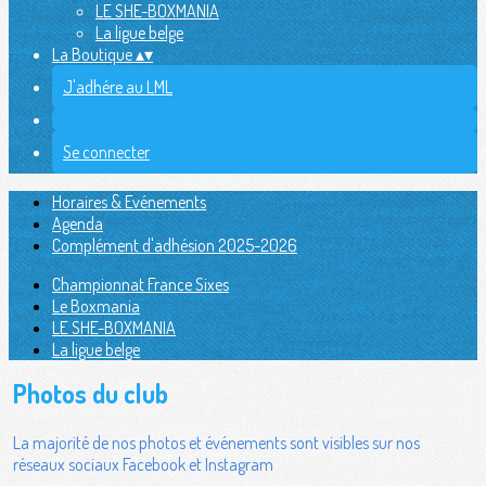
LE SHE-BOXMANIA
La ligue belge
La Boutique
▴
▾
J'adhére au LML
Se connecter
Horaires & Evénements
Agenda
Complément d'adhésion 2025-2026
Championnat France Sixes
Le Boxmania
LE SHE-BOXMANIA
La ligue belge
Photos du club
La majorité de nos photos et événements sont visibles sur nos
réseaux sociaux Facebook et Instagram