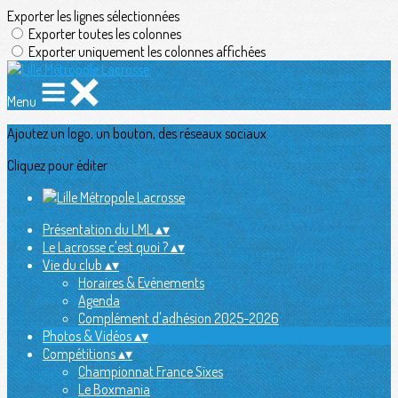
Exporter les lignes sélectionnées
Exporter toutes les colonnes
Exporter uniquement les colonnes affichées
Menu
Ajoutez un logo, un bouton, des réseaux sociaux
Cliquez pour éditer
Présentation du LML
▴
▾
Le Lacrosse c'est quoi ?
▴
▾
Vie du club
▴
▾
Horaires & Evénements
Agenda
Complément d'adhésion 2025-2026
Photos & Vidéos
▴
▾
Compétitions
▴
▾
Championnat France Sixes
Le Boxmania