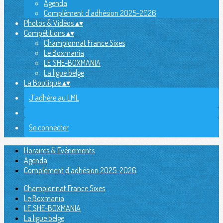
Agenda
Complément d'adhésion 2025-2026
Photos & Vidéos
▴
▾
Compétitions
▴
▾
Championnat France Sixes
Le Boxmania
LE SHE-BOXMANIA
La ligue belge
La Boutique
▴
▾
J'adhére au LML
Se connecter
Horaires & Evénements
Agenda
Complément d'adhésion 2025-2026
Championnat France Sixes
Le Boxmania
LE SHE-BOXMANIA
La ligue belge