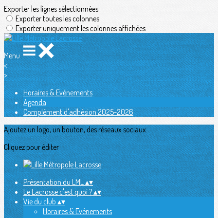
Exporter les lignes sélectionnées
Exporter toutes les colonnes
Exporter uniquement les colonnes affichées
Menu
<
>
Horaires & Evénements
Agenda
Complément d'adhésion 2025-2026
Ajoutez un logo, un bouton, des réseaux sociaux
Cliquez pour éditer
Présentation du LML
▴
▾
Le Lacrosse c'est quoi ?
▴
▾
Vie du club
▴
▾
Horaires & Evénements