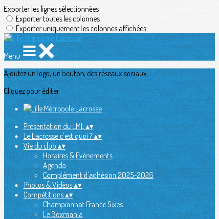
Exporter les lignes sélectionnées
Exporter toutes les colonnes
Exporter uniquement les colonnes affichées
Menu
Ajoutez un logo, un bouton, des réseaux sociaux
Cliquez pour éditer
Présentation du LML
▴
▾
Le Lacrosse c'est quoi ?
▴
▾
Vie du club
▴
▾
Horaires & Evénements
Agenda
Complément d'adhésion 2025-2026
Photos & Vidéos
▴
▾
Compétitions
▴
▾
Championnat France Sixes
Le Boxmania