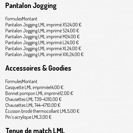
Pantalon Jogging
Formules
Montant
Pantalon Jogging LML imprimé XS
24,00 €
Pantalon Jogging LML imprimé S
24,00 €
Pantalon Jogging LML imprimé M
24,00 €
Pantalon Jogging LML imprimé L
24,00 €
Pantalon Jogging LML imprimé XL
24,00 €
Pantalon Jogging LML imprimé XXL
24,00 €
Accessoires & Goodies
Formules
Montant
Casquette LML imprimée
14,00 €
Bonnet pompon LML imprimé
12,00 €
Chausettes LML T39-43
10,00 €
Chausettes LML T44-47
10,00 €
Écusson brodé thermocollant LML
5,00 €
Pin's acrylique LML
3,00 €
Tenue de match LML