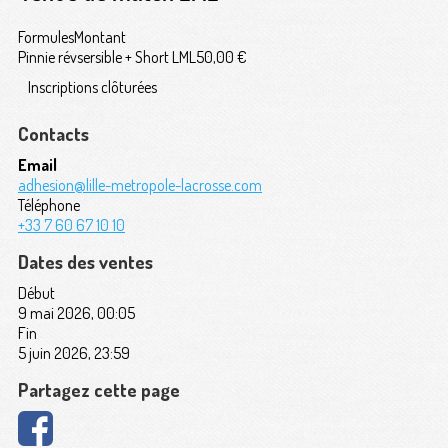
Formules
Montant
Pinnie révsersible + Short LML
50,00 €
Inscriptions clôturées
Contacts
Email
adhesion@lille-metropole-lacrosse.com
Téléphone
+33 7 60 67 10 10
Dates des ventes
Début
9 mai 2026, 00:05
Fin
5 juin 2026, 23:59
Partagez cette page